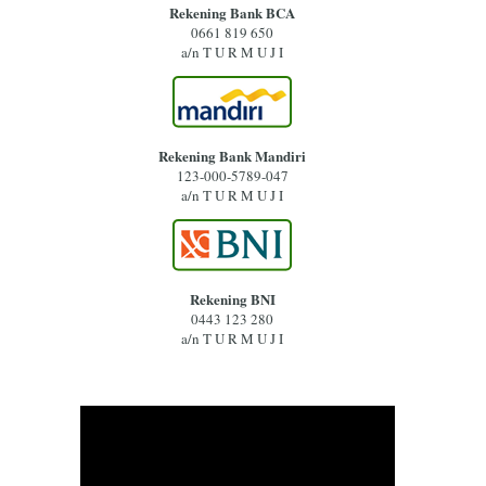
Rekening Bank BCA
0661 819 650
a/n T U R M U J I
Rekening Bank Mandiri
123-000-5789-047
a/n T U R M U J I
Rekening BNI
0443 123 280
a/n T U R M U J I